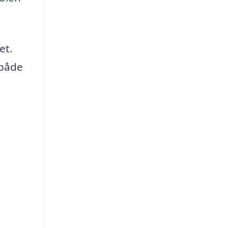
et.
 både