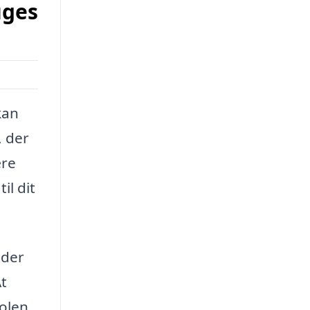
uges
kan
, der
ære
il dit
 der
At
tolen