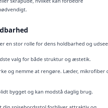
 eller skråpude, hvilket kan forbedre
 nødvendigt.
oldbarhed
ller en stor rolle for dens holdbarhed og udse
dste valg for både struktur og æstetik.
stærke og nemme at rengøre. Læder, mikrofiber 
solidt bygget og kan modstå daglig brug.
at din spisebordsstol forbliver attraktiv og