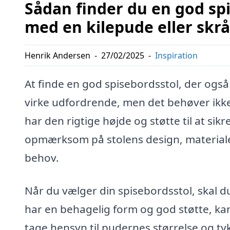
Sådan finder du en god sp
med en kilepude eller skr
Henrik Andersen
-
27/02/2025
-
Inspiration
At finde en god spisebordsstol, der og
virke udfordrende, men det behøver ikke 
har den rigtige højde og støtte til at si
opmærksom på stolens design, materiale o
behov.
Når du vælger din spisebordsstol, skal d
har en behagelig form og god støtte, kan 
tage hensyn til pudernes størrelse og ty