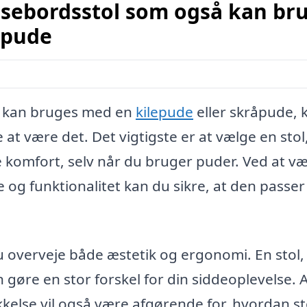
isebordsstol som også kan br
åpude
så kan bruges med en
kilepude
eller skråpude, 
at være det. Det vigtigste er at vælge en stol
kre komfort, selv når du bruger puder. Ved at v
g funktionalitet kan du sikre, at den passer t
u overveje både æstetik og ergonomi. En stol,
gøre en stor forskel for din siddeoplevelse. 
kkelse vil også være afgørende for, hvordan s