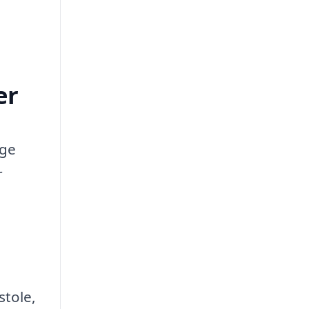
er
age
r
stole,