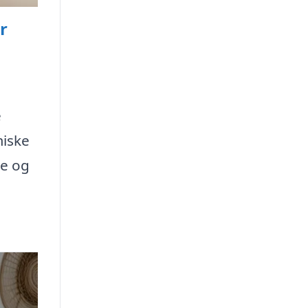
r
e
miske
re og