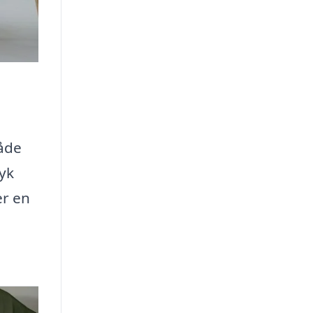
både
ryk
er en