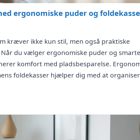
 med ergonomiske puder og foldekasse
em kræver ikke kun stil, men også praktiske
g. Når du vælger ergonomiske puder og smart
binerer komfort med pladsbesparelse. Ergono
, mens foldekasser hjælper dig med at organise