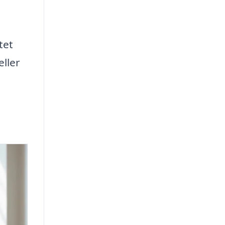
tet
ller