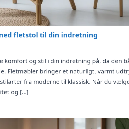
d fletstol til din indretning
e komfort og stil i din indretning på, da den 
nde. Fletmøbler bringer et naturligt, varmt udt
stilarter fra moderne til klassisk. Når du vælg
itet og […]